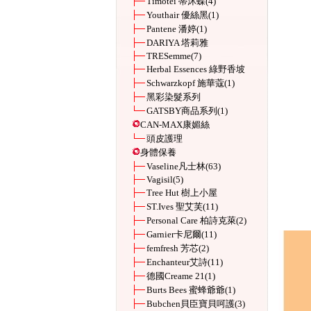
Timotei 蒂沐蝶
(4)
Youthair 優絲黑
(1)
Pantene 潘婷
(1)
DARIYA 塔莉雅
TRESemme
(7)
Herbal Essences 綠野香坡
Schwarzkopf 施華蔻
(1)
黑彩染髮系列
GATSBY商品系列
(1)
CAN-MAX康媚絲
頭皮護理
身體保養
Vaseline凡士林
(63)
Vagisil
(5)
Tree Hut 樹上小屋
ST.Ives 聖艾芙
(11)
Personal Care 柏詩克萊
(2)
Garnier卡尼爾
(11)
femfresh 芳芯
(2)
Enchanteur艾詩
(11)
德國Creame 21
(1)
Burts Bees 蜜蜂爺爺
(1)
Bubchen貝臣寶貝呵護
(3)