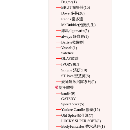
Degree
(1)
BRUT 布魯特
(15)
Dove 多芬
(26)
Radox樂多適
Mr.Bubble(泡泡先生)
海馬algemarin
(5)
always 好自在
(1)
Batiste乾髮劑
Vascali
(1)
Safefree
OLAY歐蕾
IVORY象牙
Simple 清妍
(10)
ST. Ives 聖艾芙
(6)
愛迪達沐浴露系列
(9)
制汗體香
ban盼
(9)
GATSBY
Speed Stick
(5)
Yankee Candle 揚基
(15)
Old Spice 歐仕派
(7)
LUCKY SUPER SOFT
(8)
BodyFantasies 香水系列
(1)