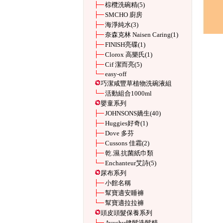
棕欖洗碗精
(5)
SMCHO 廚房
海淨純水
(3)
奈森克林 Naisen Caring
(1)
FINISH亮碟
(1)
Clorox 高樂氏
(1)
Cif 潔而亮
(5)
easy-off
巧潔咸豐草植物洗碗液組
活動組合1000ml
嬰童系列
JOHNSONS嬌生
(40)
Huggies好奇
(1)
Dove 多芬
Cussons 佳霜
(2)
乾.濕.抗菌紙巾類
Enchanteur艾詩
(5)
尿布系列
小館名稱
幫寶適安睡褲
幫寶適拉拉褲
頭皮頭髮保養系列
Ayushu健髮洗髮精