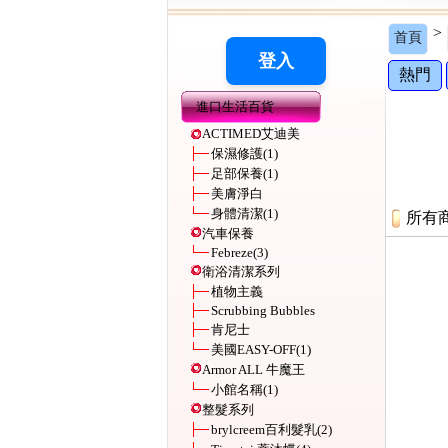
>
首頁
熱門
進口生活百貨
ACTIMED艾迪美
保濕修護
(1)
足部保養
(1)
美膚淨白
身體清潔
(1)
所有
汽車保養
Febreze
(3)
衛浴清潔系列
植物主義
Scrubbing Bubbles
肯尼士
美國EASY-OFF
(1)
Armor ALL 牛魔王
小館名稱
(1)
整髮系列
brylcreem百利髮乳
(2)