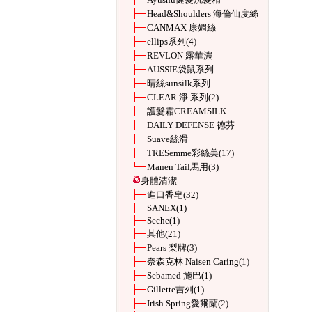
Head&Shoulders 海倫仙度絲
CANMAX 康媚絲
ellips系列
(4)
REVLON 露華濃
AUSSIE袋鼠系列
晴絲sunsilk系列
CLEAR 淨 系列
(2)
護髮霜CREAMSILK
DAILY DEFENSE 德芬
Suave絲滑
TRESemme彩絲美
(17)
Manen Tail馬用
(3)
身體清潔
進口香皂
(32)
SANEX
(1)
Seche
(1)
其他
(21)
Pears 梨牌
(3)
奈森克林 Naisen Caring
(1)
Sebamed 施巴
(1)
Gillette吉列
(1)
Irish Spring愛爾蘭
(2)