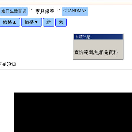
>
>
GRANDMAS
進口生活百貨
家具保養
價格▲
價格▼
新
舊
系統訊息
查詢範圍,無相關資料
商品須知