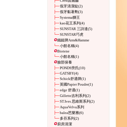
Crest固麗齒
假牙清潔錠
(2)
假牙黏著劑
(3)
Systema獅王
kao花王系列
(4)
SUNSTAR 三詩達
(5)
SUNSTAR巧虎
鐵鎚牌Arm&Hamme
小館名稱
(4)
Biotene
小館名稱
(1)
臉部保養
PONDS旁氏
(10)
GATSBY
(4)
Schick舒適牌
(1)
英國Papier Poudre
(1)
edge 舒適
(1)
Gillette吉利系列
(2)
ST.Ives 思維斯系列
(2)
AquaVelva系列
balea芭樂雅
(6)
多芬系列
(2)
廚房清潔