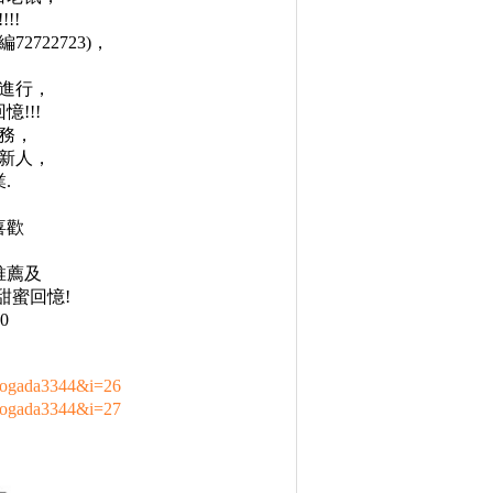
!!
722723)，
進行，
!!!
務，
新人，
.
喜歡
推薦及
甜蜜回憶!
0
yogada3344&i=26
yogada3344&i=27