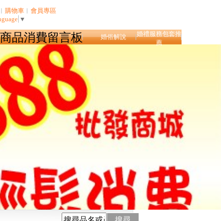
︱
購物車
︱
會員專區
nguage
▼
婚禮服務包套推
商品消費留言板
婚俗解說
薦
搜尋