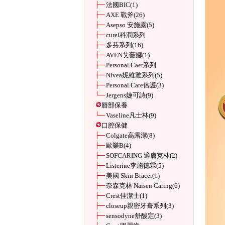
法國BIC
(1)
AXE 戰斧
(26)
Asepso 安施露
(5)
curel科潤系列
多芬系列
(16)
AVEN艾薇娜
(1)
Personal Caer系列
Nivea妮維雅系列
(5)
Personal Care倍護
(3)
Jergens婕可詩
(9)
唇部保養
Vaseline凡士林
(9)
口腔保健
Colgate高露潔
(8)
歐樂B
(4)
SOFCARING 適膚克林
(2)
Listerine李施德霖
(5)
美國 Skin Bracer
(1)
奈森克林 Naisen Caring
(6)
Crest佳潔士
(1)
closeup親密牙膏系列
(3)
sensodyne舒酸定
(3)