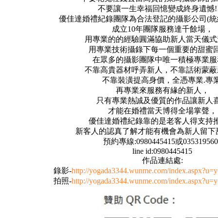
不要讓一生幸福回憶變成終身遺憾!!!
優佳達婚禮紀錄團隊為合法登記的攝影公司(統編72
成立10年團隊服務達千餘場，
用專業的的經驗圓滿協助新人當天儀式
用專業技術攝錄下每一個重要的甜蜜回憶
在眾多的攝影團隊中唯一積極專業服
不靠高貴器材呼弄新人，不靠話術蒙蔽
不靠裝潢提高身價，全憑專業.專業
再專業來服務有緣的新人，
只有專業熱誠及優質的作品讓新人
才能在婚禮當天博得全場掌聲，
優佳達婚禮紀錄靠的是老客人得支持
新客人的認真了解才能有機會為新人留下
預約專線:0980445415或035319560
line id:0980445415
作品連結處:
錄影-
http://yogada3344.wunme.com/index.aspx?u=
拍照-
http://yogada3344.wunme.com/index.aspx?u=